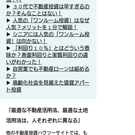
▶
３０代で不動産投資は早すぎるの
か？そんなことはない！
▶
人気の「ワンルーム投資」はなぜ
人気？メリットを１分で解説！
▶
シニアには人気の「ワンルーム投
資」は向かない！
▶
「利回り１０％」とはどういう意
味か？表面利回りと実質利回りの違
いがわかった！
▶
自営業でも不動産ローンは組める
か？
▶
高齢化社会を見据えた賃貸アパー
ト投資
『最適な不動産活用法、最適な土地
活用法は、人それぞれに異なる』
他の不動産投資ハウツーサイトでは、も