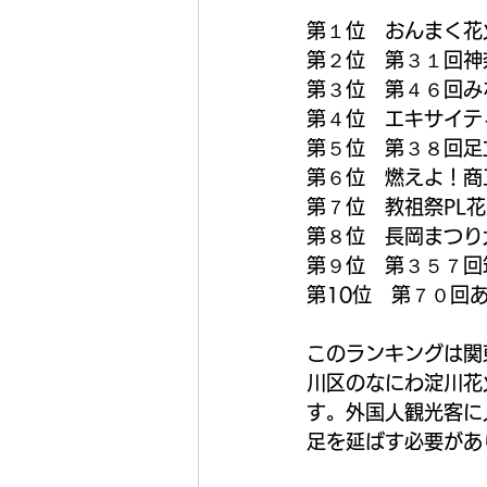
第１位　おんまく花
第２位　第３１回神
第３位　第４６回み
第４位　エキサイテ
第５位　第３８回足
第６位　燃えよ！商
第７位　教祖祭PL
第８位　長岡まつり
第９位　第３５７回
第10位　第７０回
このランキングは関
川区のなにわ淀川花
す。外国人観光客に
足を延ばす必要があ