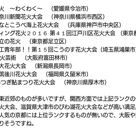
火　～わくわく～　（愛媛県今治市）
奈川新聞花火大会　（神奈川県横浜市西区）
なとこうべ海上花火大会　（兵庫県神戸市中央区）
ィング花火２０１６ 第４１回江戸川区花火大会 （東京
立の花火　（東京都足立区）
工青年部！！第１５回こうのす花火大会（埼玉県鴻巣市
花火芸術　（大阪府富田林市）
大花火大会　（新潟県長岡市）
筑後川花火大会　（福岡県久留米市）
あつぎ鮎まつり花火大会　（神奈川県厚木市）
東近郊のものが多いですが、関西方面では上記ランクの
火大会、滋賀県大津市のびわ湖花火大会などが高い満足
人気の京都には上位ランクするものが無いので、大阪や
りそうですね。