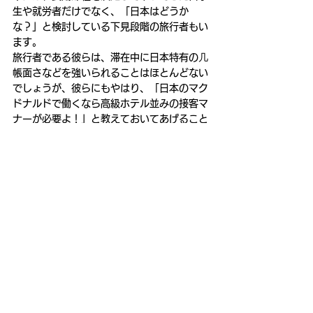
生や就労者だけでなく、「日本はどうか
な？」と検討している下見段階の旅行者もい
ます。
旅行者である彼らは、滞在中に日本特有の几
帳面さなどを強いられることはほとんどない
でしょうが、彼らにもやはり、「日本のマク
ドナルドで働くなら高級ホテル並みの接客マ
ナーが必要よ！」と教えておいてあげること
は大切です。就労を決めてビザも取って、は
るばる準備をしてから来たのに、「日本の生
活は私には合わない・・・」ではかわいそう
ですよね。
すべて表示
最新記事