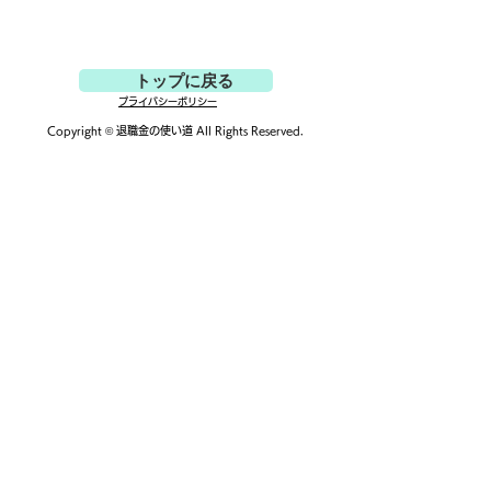
トップに戻る
医療脱毛の料金相場は？
６５歳以下でも
プライバシーポリシー
比較の注意点も！
ムに入ることは
Copyright ©
退職金の使い道
All Rights Reserved.