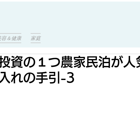
美容＆健康
家庭
投資の１つ農家民泊が人
入れの手引-3