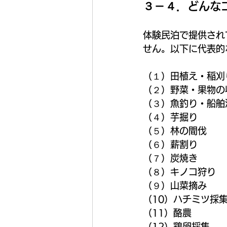
３－４．どんな
体験民泊で提供され
せん。以下に代表的
（１）田植え・稲刈
（２）野菜・果物の
（３）魚釣り・船舶
（４）芋掘り
（５）林の間伐
（６）薪割り
（７）炭焼き
（８）キノコ狩り
（９）山菜摘み
（10）ハチミツ採
（11）酪農
（12）鶏卵採集