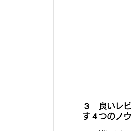
３　良いレ
す４つのノ