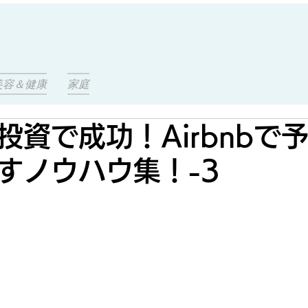
美容＆健康
家庭
投資で成功！Airbnbで
すノウハウ集！-3