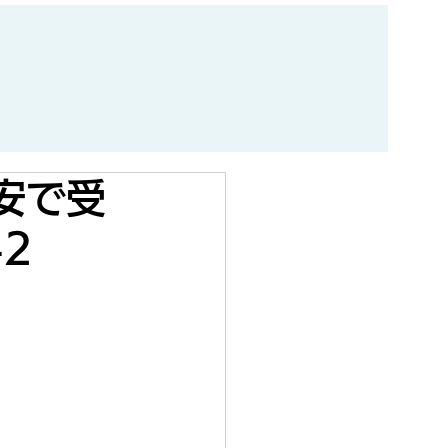
安で受
2