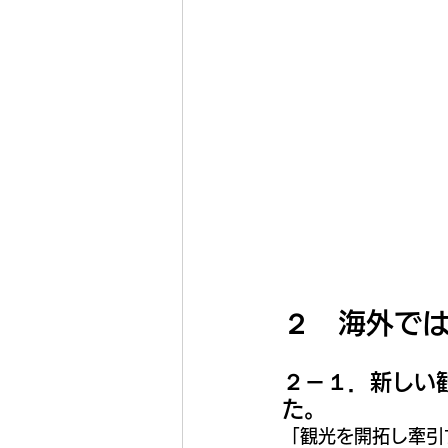
２　海外で
２－１．新しい
た。
「観光を開拓し牽引