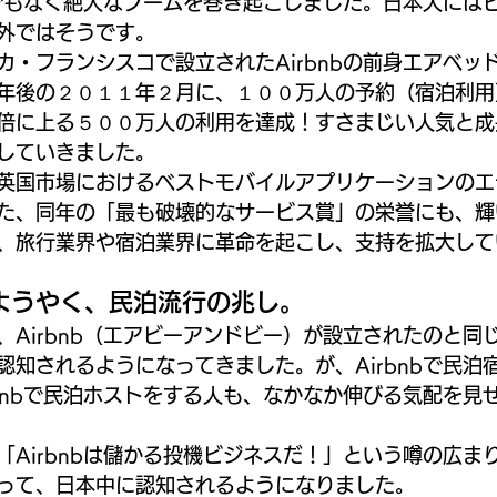
げさでもなく絶大なブームを巻き起こしました。日本人には
外ではそうです。
カ・フランシスコで設立されたAirbnbの前身エアベッ
年後の２０１１年２月に、１００万人の予約（宿泊利用
倍に上る５００万人の利用を達成！すさまじい人気と成
していきました。
英国市場におけるベストモバイルアプリケーションのエ
た、同年の「最も破壊的なサービス賞」の栄誉にも、輝
、旅行業界や宿泊業界に革命を起こし、支持を拡大して
ようやく、民泊流行の兆し。
、Airbnb（エアビーアンドビー）が設立されたのと同
認知されるようになってきました。が、Airbnbで民泊
rbnbで民泊ホストをする人も、なかなか伸びる気配を見
「Airbnbは儲かる投機ビジネスだ！」という噂の広ま
って、日本中に認知されるようになりました。