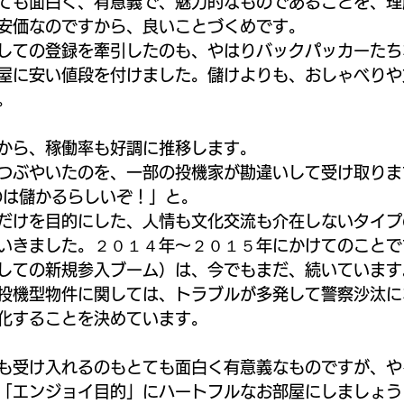
ても面白く、有意義で、魅力的なものであることを、理
安価なのですから、良いことづくめです。
しての登録を牽引したのも、やはりバックパッカーたち
屋に安い値段を付けました。儲けよりも、おしゃべりや
。
から、稼働率も好調に推移します。
つぶやいたのを、一部の投機家が勘違いして受け取りま
うのは儲かるらしいぞ！」と。
だけを目的にした、人情も文化交流も介在しないタイプのA
いきました。２０１４年～２０１５年にかけてのことで
しての新規参入ブーム）は、今でもまだ、続いています
投機型物件に関しては、トラブルが多発して警察沙汰に
化することを決めています。
も受け入れるのもとても面白く有意義なものですが、や
「エンジョイ目的」にハートフルなお部屋にしましょう