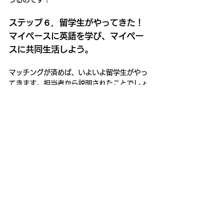
ステップ６．留学生がやってきた！
マイペースに英語を学び、マイペー
スに共同生活しよう。
マッチングが済めば、いよいよ留学生がやっ
てきます。担当者から説明されたことでしょ
うが、留学生受け入れのコンセプトは「家族
のように受け入れること」なので、あまり気
張らず、マイペースに共同生活を送りましょ
う。洗濯ものは自分で畳ませてもかまいませ
んし、休日ごとにレジャーに連れていく必要
もありません。
また、会話に関しても、最初は日本語ばかり
でも構いません。外国人が居れば自然と英語
に興味が沸き、少しずつ英語を覚えていくは
ずです。