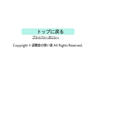
トップに戻る
医療脱毛の料金相場は？
オンデマンドで
プライバシーポリシー
比較の注意点も！
ンテンツ豊富な
Copyright ©
退職金の使い道
All Rights Reserved.
はどれ？