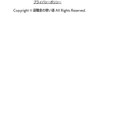
プライバシーポリシー
比較の注意点も！
ンテンツ豊富な
Copyright ©
退職金の使い道
All Rights Reserved.
はどれ？