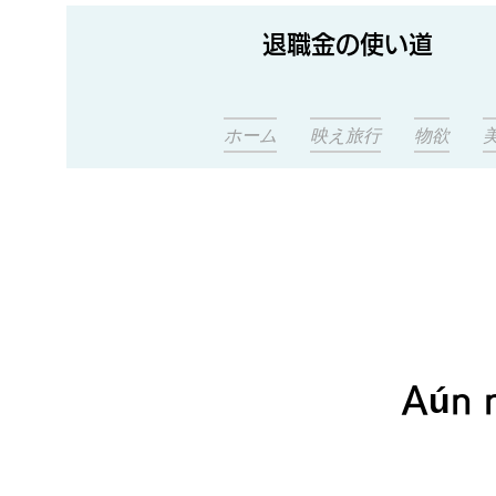
退職金の使い道
ホーム
映え旅行
物欲
Aún 