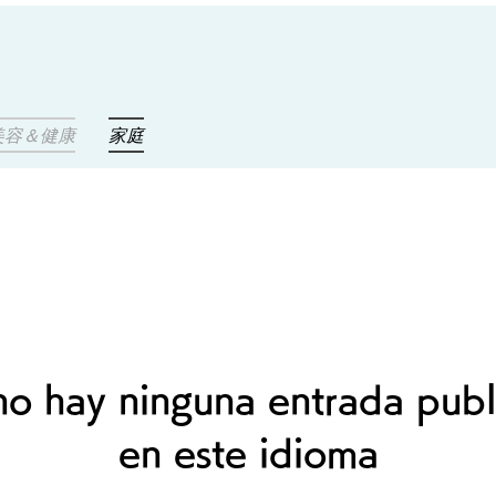
美容＆健康
家庭
no hay ninguna entrada publ
en este idioma