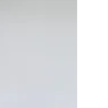
で、今やもうデジタル一眼レフとあまり変わりま
せん。 ミラーレス一眼カメラについては、「ミラ
ーを省いたのでコンパクトサイズになった一眼レ
フカメラ...